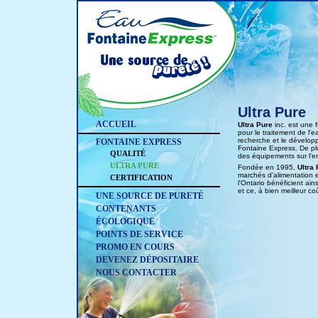
Ultra Pure
ACCUEIL
Ultra Pure
inc. est une f
pour le traitement de l'e
recherche et le développ
FONTAINE EXPRESS
Fontaine Express. De pl
QUALITÉ
des équipements sur l'en
ULTRA PURE
Fondée en 1995,
Ultra
marchés d'alimentation
CERTIFICATION
l'Ontario bénéficient a
et ce, à bien meilleur co
UNE SOURCE DE PURETÉ
CONTENANTS
ÉCOLOGIQUE
POINTS DE SERVICE
PROMO EN COURS
DEVENEZ DÉPOSITAIRE
NOUS CONTACTER