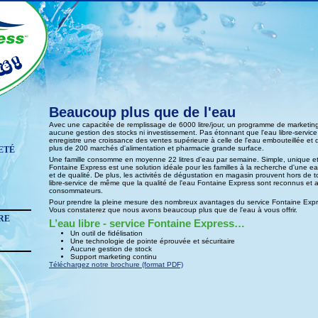
Beaucoup plus que de l'eau
Avec une capacitée de remplissage de 6000 litre/jour, un programme de marketing
aucune gestion des stocks ni investissement. Pas étonnant que l'eau libre-servic
enregistre une croissance des ventes supérieure à celle de l'eau embouteillée et 
plus de 200 marchés d'alimentation et pharmacie grande surface.
ETÉ
Une famille consomme en moyenne 22 litres d'eau par semaine. Simple, unique et 
Fontaine Express est une solution idéale pour les familles à la recherche d'une e
et de qualité. De plus, les activités de dégustation en magasin prouvent hors de t
libre-service de même que la qualité de l'eau Fontaine Express sont reconnus et 
consommateurs.
Pour prendre la pleine mesure des nombreux avantages du service Fontaine Expr
Vous constaterez que nous avons beaucoup plus que de l'eau à vous offrir.
RE
L’eau libre - service Fontaine Express…
Un outil de fidélisation
Une technologie de pointe éprouvée et sécuritaire
Aucune gestion de stock
Support marketing continu
Téléchargez notre brochure (format PDF)