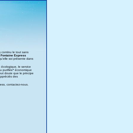
 continu le tout sans
e
Fontaine Express
qu'elle soi présente dans
écologique, le service
au purifiée* économique
out doute que le principe
appréciés des
ess, contactez-nous.